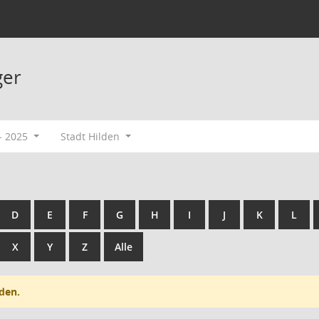
ger
- 2025
Stadt Hilden
D
E
F
G
H
I
J
K
L
X
Y
Z
Alle
den.