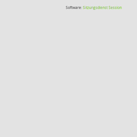
(Wird in
Software:
Sitzungsdienst
Session