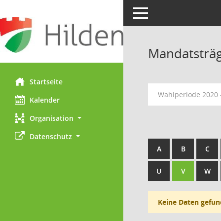
Toggle navigation
Mandatsträ
Startseite
Wahlperiode 2020 
Kalender
Organisation
Datenschutz
A
B
C
U
V
W
Keine Daten gefun