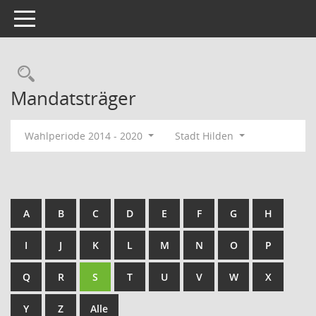
Toggle navigation
Rechercheauswahl
Mandatsträger
Wahlperiode 2014 - 2020
Stadt Hilden
A
B
C
D
E
F
G
H
I
J
K
L
M
N
O
P
Q
R
S
T
U
V
W
X
Y
Z
Alle