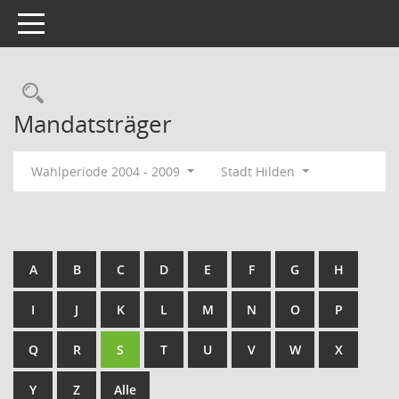
Toggle navigation
Rechercheauswahl
Mandatsträger
Wahlperiode 2004 - 2009
Stadt Hilden
A
B
C
D
E
F
G
H
I
J
K
L
M
N
O
P
Q
R
S
T
U
V
W
X
Y
Z
Alle