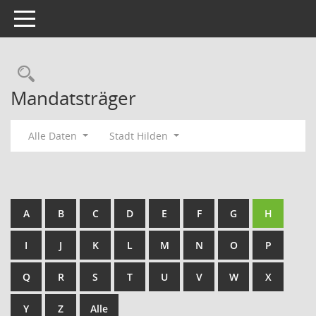
Toggle navigation
Rechercheauswahl
Mandatsträger
Alle Daten
Stadt Hilden
A
B
C
D
E
F
G
H
I
J
K
L
M
N
O
P
Q
R
S
T
U
V
W
X
Y
Z
Alle