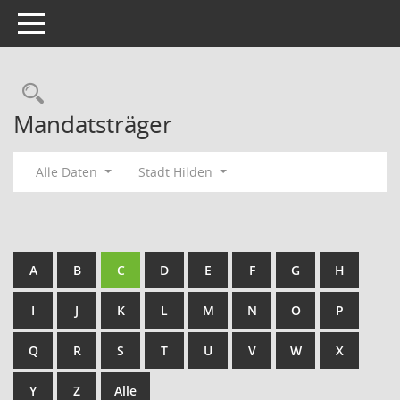
Toggle navigation
Rechercheauswahl
Mandatsträger
Alle Daten
Stadt Hilden
A
B
C
D
E
F
G
H
I
J
K
L
M
N
O
P
Q
R
S
T
U
V
W
X
Y
Z
Alle