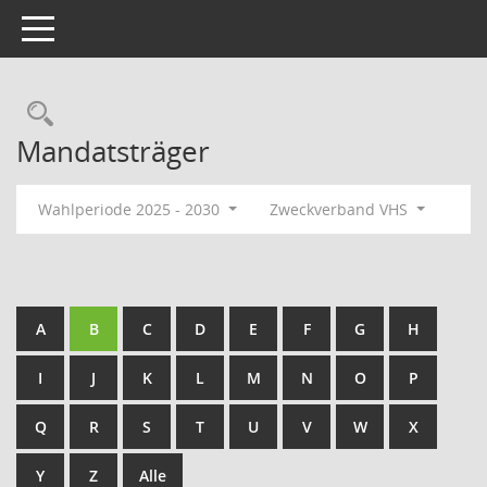
Toggle navigation
Rechercheauswahl
Mandatsträger
Wahlperiode 2025 - 2030
Zweckverband VHS
A
B
C
D
E
F
G
H
I
J
K
L
M
N
O
P
Q
R
S
T
U
V
W
X
Y
Z
Alle