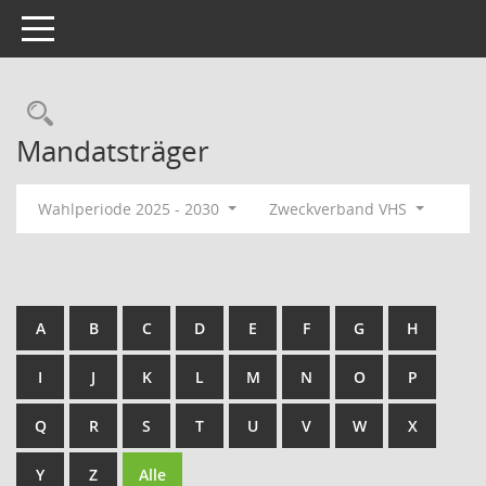
Toggle navigation
Rechercheauswahl
Mandatsträger
Wahlperiode 2025 - 2030
Zweckverband VHS
A
B
C
D
E
F
G
H
I
J
K
L
M
N
O
P
Q
R
S
T
U
V
W
X
Y
Z
Alle