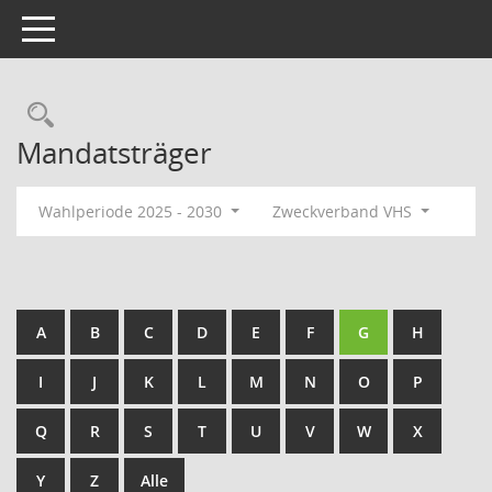
Toggle navigation
Rechercheauswahl
Mandatsträger
Wahlperiode 2025 - 2030
Zweckverband VHS
A
B
C
D
E
F
G
H
I
J
K
L
M
N
O
P
Q
R
S
T
U
V
W
X
Y
Z
Alle