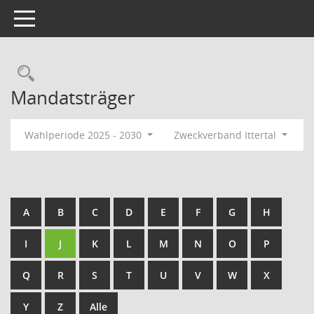
Toggle navigation
Rechercheauswahl
Mandatsträger
Wahlperiode 2025 - 2030
Zweckverband Ittertal
A
B
C
D
E
F
G
H
I
J
K
L
M
N
O
P
Q
R
S
T
U
V
W
X
Y
Z
Alle