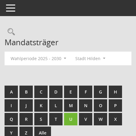
Toggle navigation
Rechercheauswahl
Mandatsträger
Wahlperiode 2025 - 2030
Stadt Hilden
A
B
C
D
E
F
G
H
I
J
K
L
M
N
O
P
Q
R
S
T
U
V
W
X
Y
Z
Alle